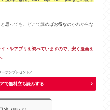
！と思っても、どこで読めばお得なのかわからな
サイトやアプリを調べていますので、安く漫画を
い。
Fクーポンプレゼント／
アで無料立ち読みする
目次