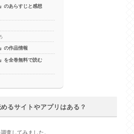
』のあらすじと感想
ろ
』の作品情報
』を全巻無料で読む
読めるサイトやアプリはある？
を調査してみました。