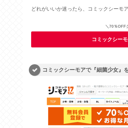
どれがいいか迷ったら、コミックシーモ
＼70％OF
コミックシーモ
コミックシーモアで『細菌少女』を1