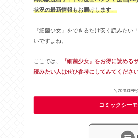
状況の最新情報もお届けします。
『細菌少女』をできるだけ安く読みたい
いですよね。
ここでは、
『細菌少女』をお得に読める
読みたい人はぜひ参考にしてみてくださ
＼70％OF
コミックシーモ