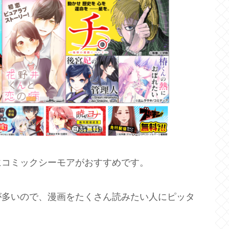
にコミックシーモアがおすすめです。
が多いので、漫画をたくさん読みたい人にピッタ