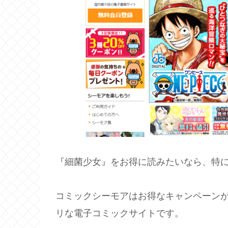
『細菌少女』をお得に読みたいなら、特
コミックシーモアはお得なキャンペーン
リな電子コミックサイトです。